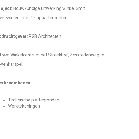
roject:
Bouwkundige uitwerking winkel Smit
weewielers met 12 appartementen.
pdrachtgever:
RGB Architecten.
dres:
Winkelcentrum het Streekhof, Zesstedenweg te
venkarspel.
erkzaamheden:
Technische plattegronden
Werktekeningen