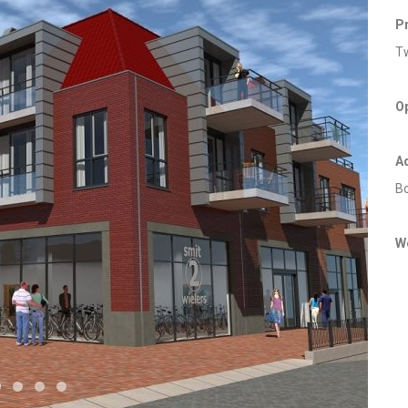
P
T
O
A
Bo
W